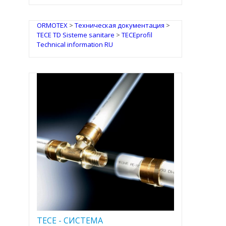
ORMOTEX
>
Техническая документация
>
TECE TD Sisteme sanitare
>
TECEprofil
Technical information RU
TECE - CИСТЕМА