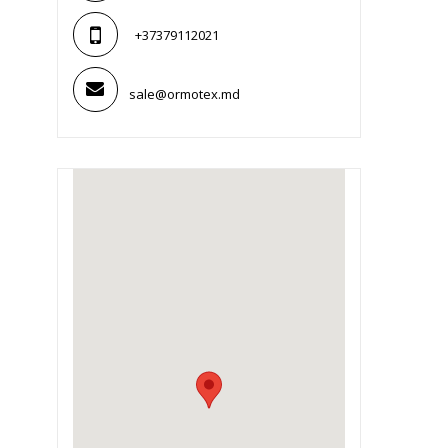
+37379112021
sale@ormotex.md