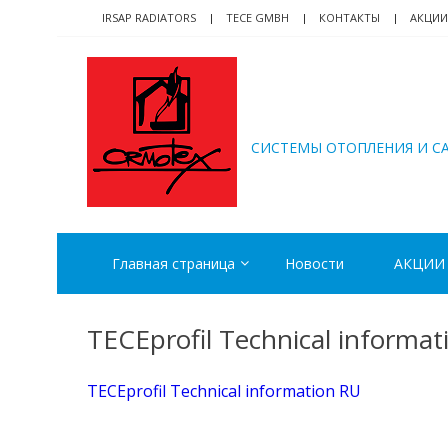
Skip
Skip
IRSAP RADIATORS
TECE GMBH
КОНТАКТЫ
АКЦИИ
to
to
navigation
content
ORMOTEX
CИСТЕМЫ ОТОПЛЕНИЯ И С
Главная страница
Новости
АКЦИИ
TECEprofil Technical informa
TECEprofil Technical information RU