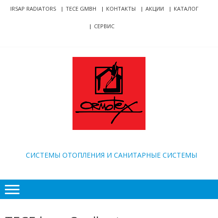
Skip
Skip
IRSAP RADIATORS
TECE GMBH
КОНТАКТЫ
АКЦИИ
КАТАЛОГ
to
to
СЕРВИС
navigation
content
ORMOTEX
CИСТЕМЫ ОТОПЛЕНИЯ И САНИТАРНЫЕ СИСТЕМЫ