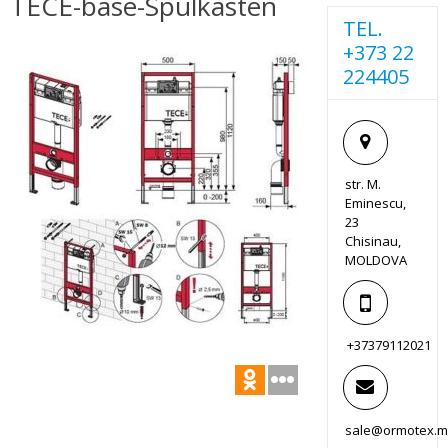
TECE-base-Spulkasten
TEL.
+373 22
224405
str. M.
Eminescu,
23
Chisinau,
MOLDOVA
+37379112021
sale@ormotex.