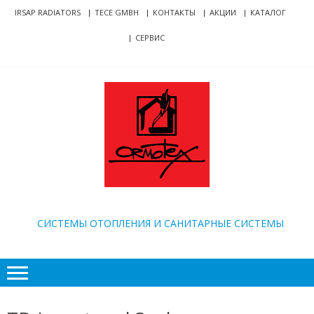
Skip
Skip
IRSAP RADIATORS
TECE GMBH
КОНТАКТЫ
АКЦИИ
КАТАЛОГ
to
to
СЕРВИС
navigation
content
ORMOTEX
CИСТЕМЫ ОТОПЛЕНИЯ И САНИТАРНЫЕ СИСТЕМЫ