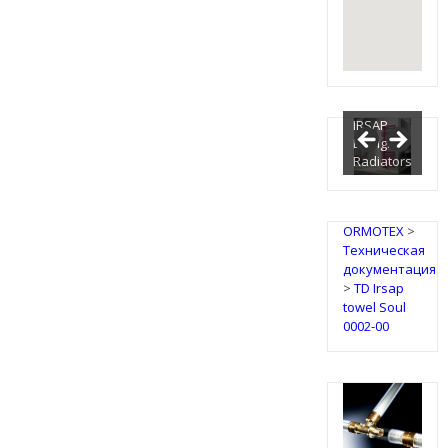
IRSAP
Design
Radiators
ORMOTEX
>
Техническая
документация
>
TD Irsap
towel Soul
0002-00