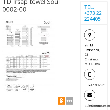
TD Irsap towel Soul
TEL.
0002-00
+373 22
224405
str. M.
Eminescu,
23
Chisinau,
MOLDOVA
+37379112021
sale@ormotex.