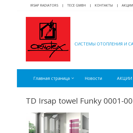
Skip
Skip
IRSAP RADIATORS
TECE GMBH
КОНТАКТЫ
АКЦИИ
to
to
navigation
content
ORMOTEX
CИСТЕМЫ ОТОПЛЕНИЯ И С
Главная страница
Новости
АКЦИИ
TD Irsap towel Funky 0001-00