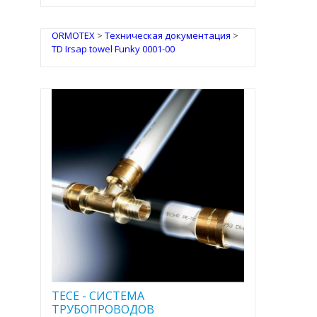
ORMOTEX
>
Техническая документация
>
TD Irsap towel Funky 0001-00
TECE - CИСТЕМА
ТРУБОПРОВОДОВ