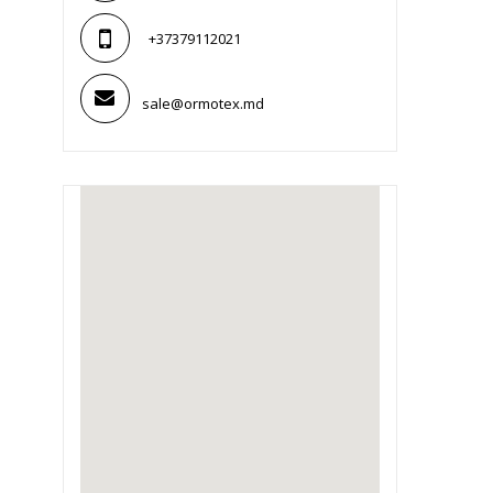
+37379112021
sale@ormotex.md