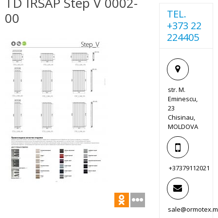
TD IRSAP Step V 0002-
TEL.
00
+373 22
224405
str. M.
Eminescu,
23
Chisinau,
MOLDOVA
+37379112021
sale@ormotex.