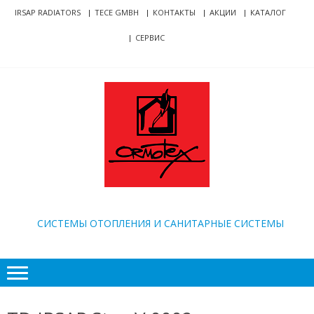
Skip
Skip
IRSAP RADIATORS
TECE GMBH
КОНТАКТЫ
АКЦИИ
КАТАЛОГ
to
to
СЕРВИС
navigation
content
ORMOTEX
CИСТЕМЫ ОТОПЛЕНИЯ И САНИТАРНЫЕ СИСТЕМЫ