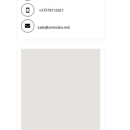
+37379112021
sale@ormotex.md