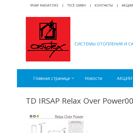
Skip
Skip
IRSAP RADIATORS
TECE GMBH
КОНТАКТЫ
АКЦИИ
to
to
navigation
content
ORMOTEX
CИСТЕМЫ ОТОПЛЕНИЯ И С
Главная страница
Новости
АКЦИИ
TD IRSAP Relax Over Power0