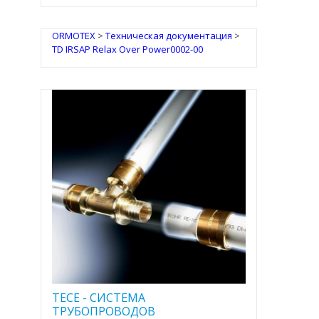
ORMOTEX
>
Техническая документация
>
TD IRSAP Relax Over Power0002-00
TECE - CИСТЕМА
ТРУБОПРОВОДОВ