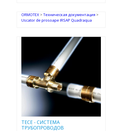
ORMOTEX
>
Техническая документация
>
Uscator de prosoape IRSAP Quadraqua
TECE - CИСТЕМА
ТРУБОПРОВОДОВ