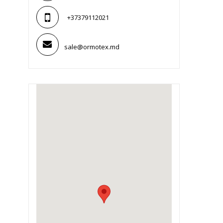
+37379112021
sale@ormotex.md