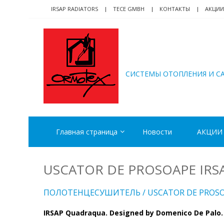
Skip
Skip
IRSAP RADIATORS
TECE GMBH
КОНТАКТЫ
АКЦИИ
to
to
navigation
content
ORMOTEX
CИСТЕМЫ ОТОПЛЕНИЯ И С
Главная страница
Новости
АКЦИИ
USCATOR DE PROSOAPE IR
ПОЛОТЕНЦЕСУШИТЕЛЬ / USCATOR DE PROS
IRSAP Quadraqua. Designed by Domenico De Palo.