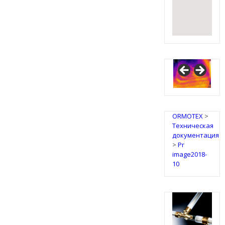
IRSAP
Design
Radiators
ORMOTEX
>
Техническая
документация
>
Pr
image2018-
10