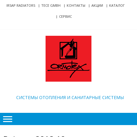
Skip
Skip
IRSAP RADIATORS
TECE GMBH
КОНТАКТЫ
АКЦИИ
КАТАЛОГ
to
to
СЕРВИС
navigation
content
ORMOTEX
CИСТЕМЫ ОТОПЛЕНИЯ И САНИТАРНЫЕ СИСТЕМЫ