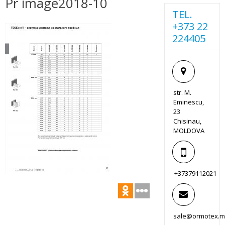
Pr image2018-10
TEL.
+373 22
224405
str. M.
Eminescu,
23
Chisinau,
MOLDOVA
+37379112021
sale@ormotex.