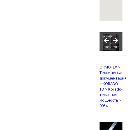
IRSAP
Design
Radiators
ORMOTEX
>
Техническая
документация
>
KORADO
TD
>
Korado-
тепловая
мощность
>
0054