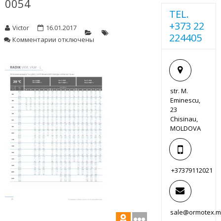
0054
TEL.
+373 22
Victor
16.01.2017
224405
к
Комментарии
отключены
записи
0054
str. M.
Eminescu,
23
Chisinau,
MOLDOVA
+37379112021
sale@ormotex.