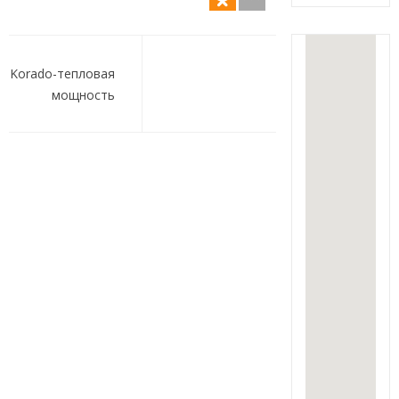
Навигация
по
Korado-тепловая
мощность
записям