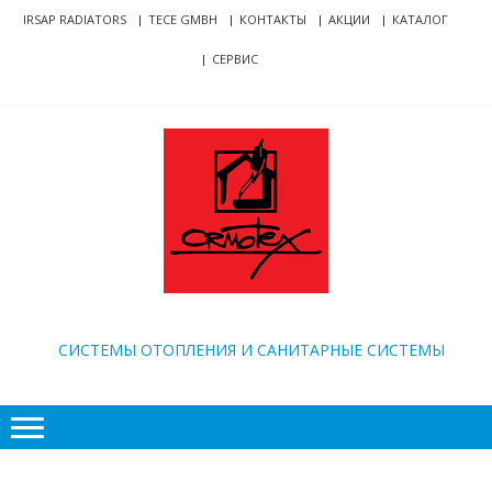
Skip
Skip
IRSAP RADIATORS
TECE GMBH
КОНТАКТЫ
АКЦИИ
КАТАЛОГ
to
to
СЕРВИС
navigation
content
ORMOTEX
CИСТЕМЫ ОТОПЛЕНИЯ И САНИТАРНЫЕ СИСТЕМЫ