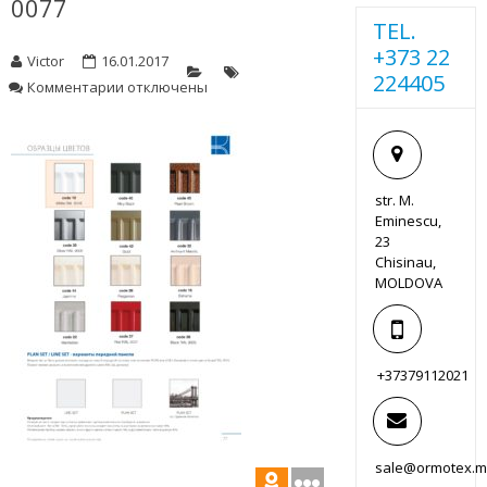
0077
TEL.
+373 22
Victor
16.01.2017
224405
к
Комментарии
отключены
записи
0077
str. M.
Eminescu,
23
Chisinau,
MOLDOVA
+37379112021
sale@ormotex.