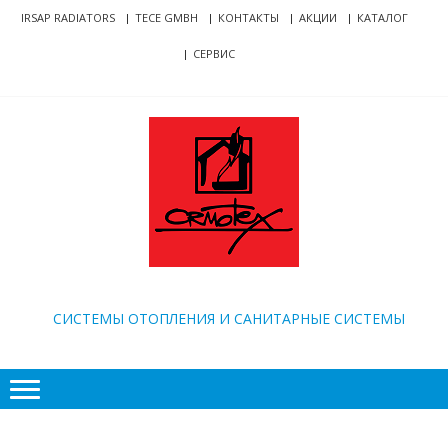
Skip
Skip
IRSAP RADIATORS
TECE GMBH
КОНТАКТЫ
АКЦИИ
КАТАЛОГ
to
to
СЕРВИС
navigation
content
ORMOTEX
CИСТЕМЫ ОТОПЛЕНИЯ И САНИТАРНЫЕ СИСТЕМЫ