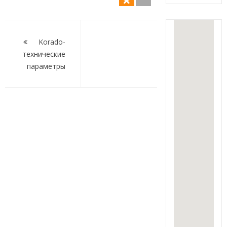
Навигация
по
Korado-
технические
записям
параметры