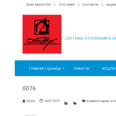
Skip
Skip
IRSAP RADIATORS
TECE GMBH
КОНТАКТЫ
АКЦИИ
to
to
navigation
content
ORMOTEX
CИСТЕМЫ ОТОПЛЕНИЯ И С
Главная страница
Новости
АКЦИИ
0076
к
Victor
16.01.2017
Комментарии
от
зап
007