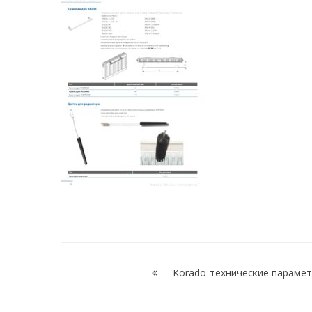
Навигация
по
Korado-технические параме
записям