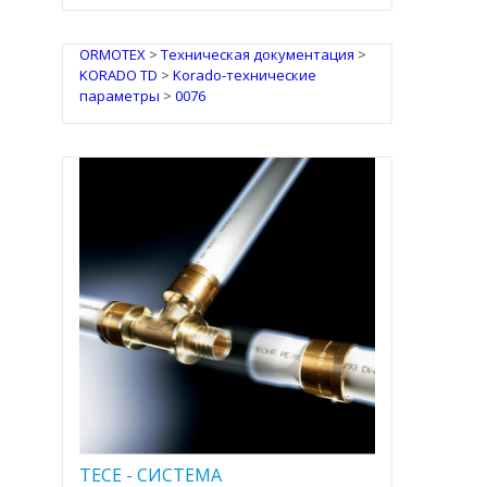
ORMOTEX
>
Техническая документация
>
KORADO TD
>
Korado-технические
параметры
>
0076
TECE - CИСТЕМА