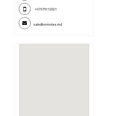
+37379112021
sale@ormotex.md