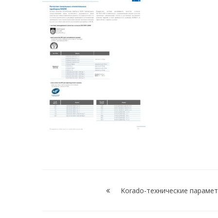
Навигация
по
Korado-технические параме
записям