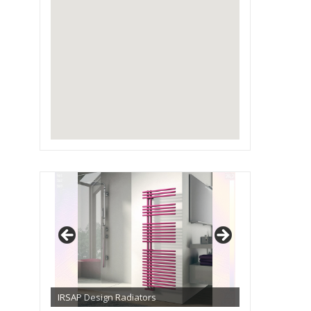
IRSAP Design Radiators