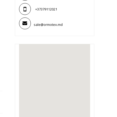
+37379112021
sale@ormotex.md