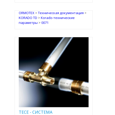
ORMOTEX
>
Техническая документация
>
KORADO TD
>
Korado-технические
параметры
>
0071
TECE - CИСТЕМА