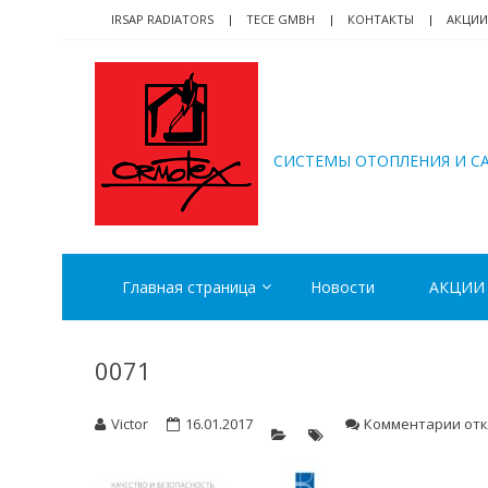
Skip
Skip
IRSAP RADIATORS
TECE GMBH
КОНТАКТЫ
АКЦИИ
to
to
navigation
content
ORMOTEX
CИСТЕМЫ ОТОПЛЕНИЯ И С
Главная страница
Новости
АКЦИИ
0071
к
Victor
16.01.2017
Комментарии
от
зап
007