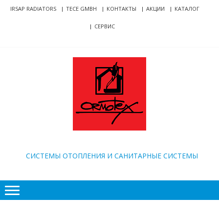
Skip
Skip
IRSAP RADIATORS
TECE GMBH
КОНТАКТЫ
АКЦИИ
КАТАЛОГ
to
to
СЕРВИС
navigation
content
ORMOTEX
CИСТЕМЫ ОТОПЛЕНИЯ И САНИТАРНЫЕ СИСТЕМЫ