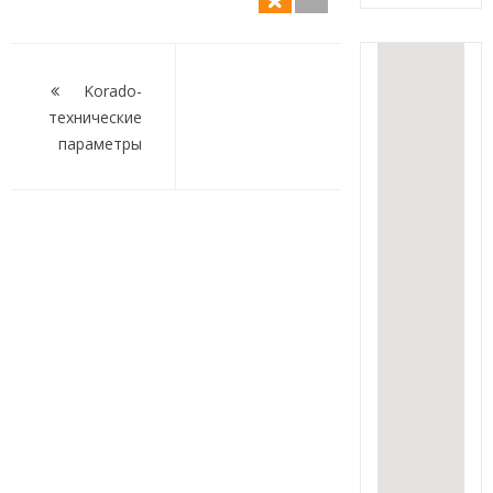
Навигация
по
Korado-
технические
записям
параметры