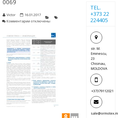
0069
TEL.
+373 22
Victor
16.01.2017
224405
к
Комментарии
отключены
записи
0069
str. M.
Eminescu,
23
Chisinau,
MOLDOVA
+37379112021
sale@ormotex.