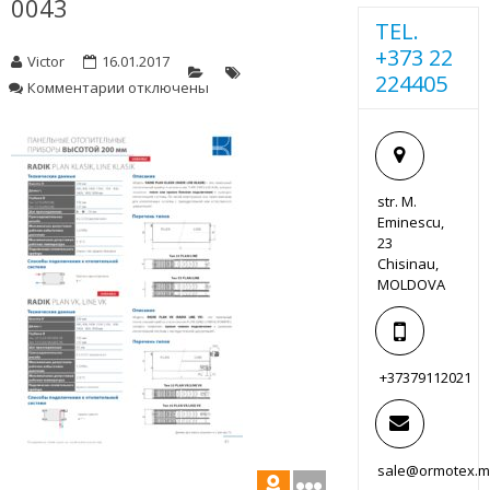
0043
TEL.
+373 22
Victor
16.01.2017
224405
к
Комментарии
отключены
записи
0043
str. M.
Eminescu,
23
Chisinau,
MOLDOVA
+37379112021
sale@ormotex.