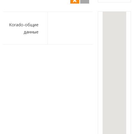
Навигация
по
Korado-общие
данные
записям