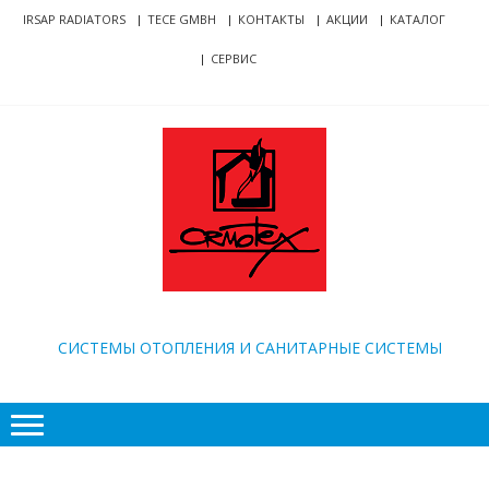
Skip
Skip
IRSAP RADIATORS
TECE GMBH
КОНТАКТЫ
АКЦИИ
КАТАЛОГ
to
to
СЕРВИС
navigation
content
ORMOTEX
CИСТЕМЫ ОТОПЛЕНИЯ И САНИТАРНЫЕ СИСТЕМЫ