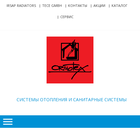
Skip
Skip
IRSAP RADIATORS
TECE GMBH
КОНТАКТЫ
АКЦИИ
КАТАЛОГ
to
to
СЕРВИС
navigation
content
ORMOTEX
CИСТЕМЫ ОТОПЛЕНИЯ И САНИТАРНЫЕ СИСТЕМЫ