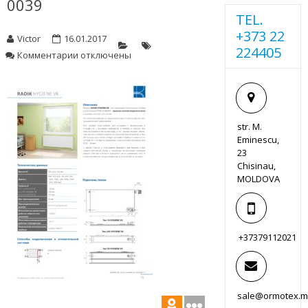
0039
TEL.
+373 22
Victor
16.01.2017
224405
к
Комментарии
отключены
записи
0039
str. M.
Eminescu,
23
Chisinau,
MOLDOVA
+37379112021
sale@ormotex.