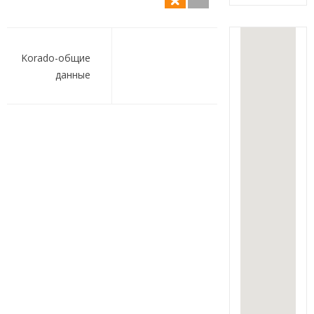
Навигация
по
Korado-общие
данные
записям