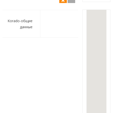
Навигация
по
Korado-общие
данные
записям