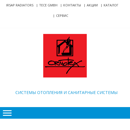
Skip
Skip
IRSAP RADIATORS
TECE GMBH
КОНТАКТЫ
АКЦИИ
КАТАЛОГ
to
to
СЕРВИС
navigation
content
ORMOTEX
CИСТЕМЫ ОТОПЛЕНИЯ И САНИТАРНЫЕ СИСТЕМЫ