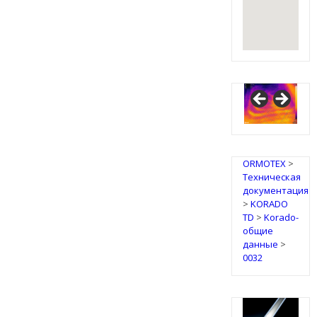
IRSAP
Design
Radiators
ORMOTEX
>
Техническая
документация
>
KORADO
TD
>
Korado-
общие
данные
>
0032