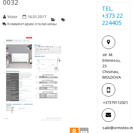
0032
TEL.
+373 22
Victor
16.01.2017
224405
к
Комментарии
отключены
записи
0032
str. M.
Eminescu,
23
Chisinau,
MOLDOVA
+37379112021
sale@ormotex.