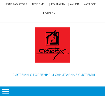
Skip
Skip
IRSAP RADIATORS
TECE GMBH
КОНТАКТЫ
АКЦИИ
КАТАЛОГ
to
to
СЕРВИС
navigation
content
ORMOTEX
CИСТЕМЫ ОТОПЛЕНИЯ И САНИТАРНЫЕ СИСТЕМЫ