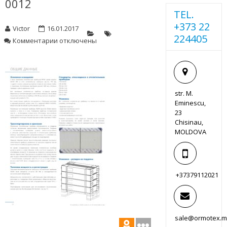
0012
TEL.
+373 22
Victor
16.01.2017
224405
к
Комментарии
отключены
записи
0012
str. M.
Eminescu,
23
Chisinau,
MOLDOVA
+37379112021
sale@ormotex.