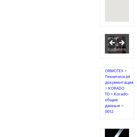
IRSAP
Design
Radiators
ORMOTEX
>
Техническая
документация
>
KORADO
TD
>
Korado-
общие
данные
>
0012