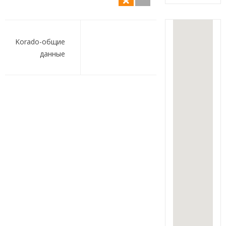
Навигация
по
Korado-общие
данные
записям