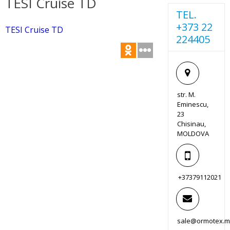
TESI Cruise TD
TEL.
+373 22
TESI Cruise TD
224405
str. M.
Eminescu,
23
Chisinau,
MOLDOVA
+37379112021
sale@ormotex.