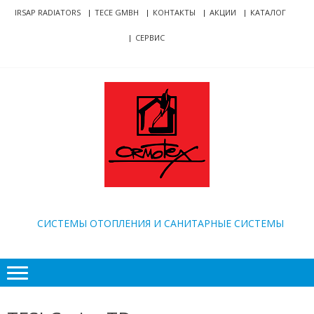
Skip
Skip
IRSAP RADIATORS
TECE GMBH
КОНТАКТЫ
АКЦИИ
КАТАЛОГ
to
to
СЕРВИС
navigation
content
ORMOTEX
CИСТЕМЫ ОТОПЛЕНИЯ И САНИТАРНЫЕ СИСТЕМЫ