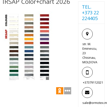
IRSAP Color+chart 2026
TEL.
+373 22
224405
str. M.
Eminescu,
23
Chisinau,
MOLDOVA
+37379112021
sale@ormotex.