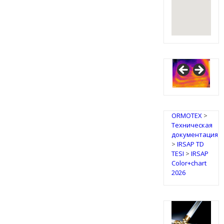
IRSAP
Design
Radiators
ORMOTEX
>
Техническая
документация
>
IRSAP TD
TESI
>
IRSAP
Color+chart
2026