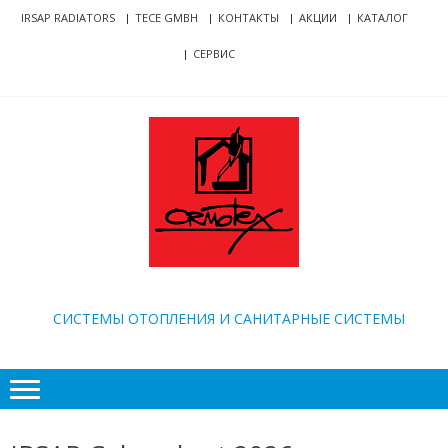
Skip
Skip
IRSAP RADIATORS
TECE GMBH
КОНТАКТЫ
АКЦИИ
КАТАЛОГ
to
to
СЕРВИС
navigation
content
ORMOTEX
CИСТЕМЫ ОТОПЛЕНИЯ И САНИТАРНЫЕ СИСТЕМЫ