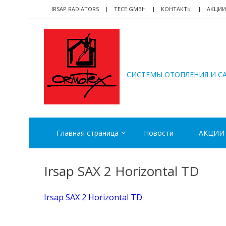
Skip
Skip
IRSAP RADIATORS
TECE GMBH
КОНТАКТЫ
АКЦИИ
to
to
navigation
content
ORMOTEX
CИСТЕМЫ ОТОПЛЕНИЯ И С
Главная страница
Новости
АКЦИИ
Irsap SAX 2 Horizontal TD
Irsap SAX 2 Horizontal TD