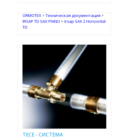
ORMOTEX
>
Техническая документация
>
IRSAP TD SAX PIANO
>
Irsap SAX 2 Horizontal
TD
TECE - CИСТЕМА