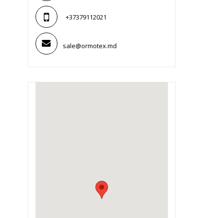
+37379112021
sale@ormotex.md