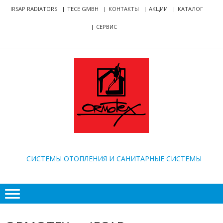
Skip
Skip
IRSAP RADIATORS
TECE GMBH
КОНТАКТЫ
АКЦИИ
КАТАЛОГ
to
to
СЕРВИС
navigation
content
ORMOTEX
CИСТЕМЫ ОТОПЛЕНИЯ И САНИТАРНЫЕ СИСТЕМЫ