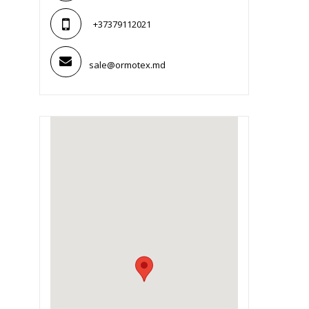
+37379112021
sale@ormotex.md