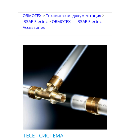
ORMOTEX
>
Техническая документация
>
IRSAP Electric
>
ORMOTEX — IRSAP Electric
Accessories
TECE - CИСТЕМА