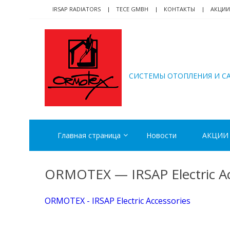
Skip
Skip
IRSAP RADIATORS
TECE GMBH
КОНТАКТЫ
АКЦИИ
to
to
navigation
content
ORMOTEX
CИСТЕМЫ ОТОПЛЕНИЯ И С
Главная страница
Новости
АКЦИИ
ORMOTEX — IRSAP Electric Ac
ORMOTEX - IRSAP Electric Accessories