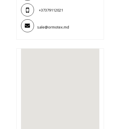
+37379112021
sale@ormotex.md