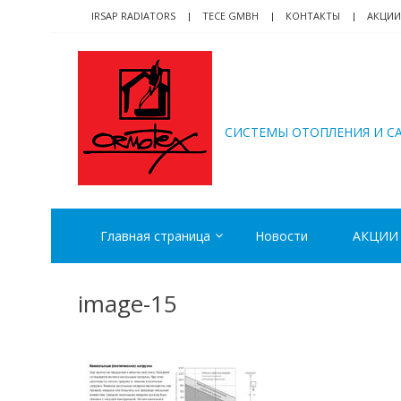
Skip
Skip
IRSAP RADIATORS
TECE GMBH
КОНТАКТЫ
АКЦИИ
to
to
navigation
content
ORMOTEX
CИСТЕМЫ ОТОПЛЕНИЯ И С
Главная страница
Новости
АКЦИИ
image-15