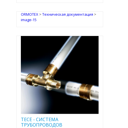
ORMOTEX
>
Техническая документация
>
image-15
TECE - CИСТЕМА
ТРУБОПРОВОДОВ