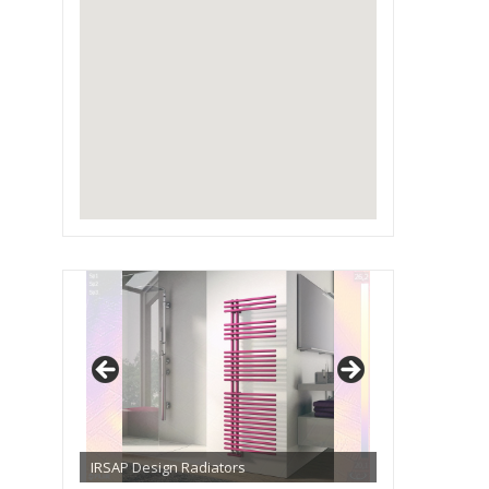
IRSAP Design Radiators