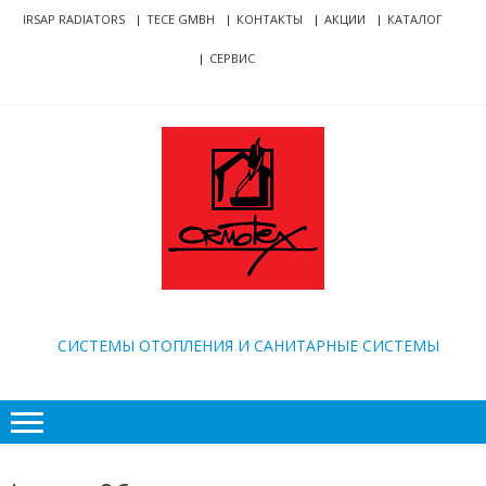
Skip
Skip
IRSAP RADIATORS
TECE GMBH
КОНТАКТЫ
АКЦИИ
КАТАЛОГ
to
to
СЕРВИС
navigation
content
ORMOTEX
CИСТЕМЫ ОТОПЛЕНИЯ И САНИТАРНЫЕ СИСТЕМЫ