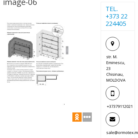
image-06
TEL.
+373 22
224405
str. M.
Eminescu,
23
Chisinau,
MOLDOVA
+37379112021
sale@ormotex.