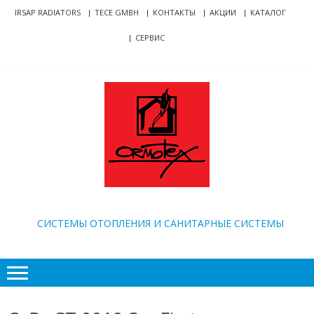
Skip
Skip
IRSAP RADIATORS
TECE GMBH
КОНТАКТЫ
АКЦИИ
КАТАЛОГ
to
to
СЕРВИС
navigation
content
ORMOTEX
CИСТЕМЫ ОТОПЛЕНИЯ И САНИТАРНЫЕ СИСТЕМЫ