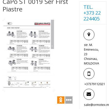
CaPo ST 0019 Ser First
TEL.
Piastre
+373 22
224405
str. M.
Eminescu,
23
Chisinau,
MOLDOVA
+37379112021
sale@ormotex.