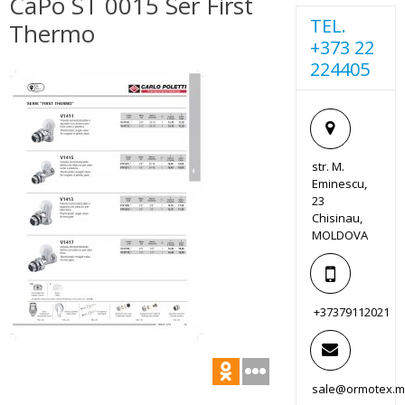
CaPo ST 0015 Ser First
TEL.
Thermo
+373 22
224405
str. M.
Eminescu,
23
Chisinau,
MOLDOVA
+37379112021
sale@ormotex.