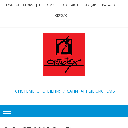
Skip
Skip
IRSAP RADIATORS
TECE GMBH
КОНТАКТЫ
АКЦИИ
КАТАЛОГ
to
to
СЕРВИС
navigation
content
ORMOTEX
CИСТЕМЫ ОТОПЛЕНИЯ И САНИТАРНЫЕ СИСТЕМЫ