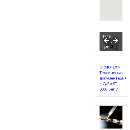
TECE
Инсталля
ции
ORMOTEX
>
Техническая
документация
>
CaPo ST
0003 Ser V