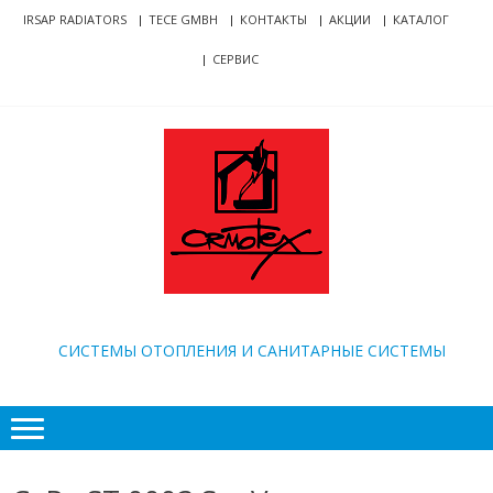
Skip
Skip
IRSAP RADIATORS
TECE GMBH
КОНТАКТЫ
АКЦИИ
КАТАЛОГ
to
to
СЕРВИС
navigation
content
ORMOTEX
CИСТЕМЫ ОТОПЛЕНИЯ И САНИТАРНЫЕ СИСТЕМЫ