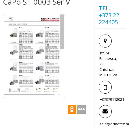
CaPo ST 0003 Ser V
TEL.
+373 22
224405
str. M.
Eminescu,
23
Chisinau,
MOLDOVA
+37379112021
sale@ormotex.