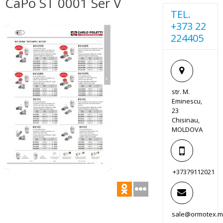
CaPo ST 0001 Ser V
TEL.
+373 22
224405
str. M.
Eminescu,
23
Chisinau,
MOLDOVA
+37379112021
sale@ormotex.