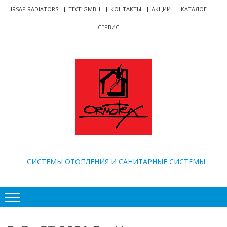
Skip
Skip
IRSAP RADIATORS
TECE GMBH
КОНТАКТЫ
АКЦИИ
КАТАЛОГ
to
to
СЕРВИС
navigation
content
ORMOTEX
CИСТЕМЫ ОТОПЛЕНИЯ И САНИТАРНЫЕ СИСТЕМЫ