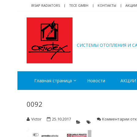
Skip
Skip
IRSAP RADIATORS
TECE GMBH
КОНТАКТЫ
АКЦИИ
to
to
navigation
content
ORMOTEX
CИСТЕМЫ ОТОПЛЕНИЯ И С
Главная страница
Новости
АКЦИИ
0092
к
Victor
25.10.2017
Комментарии
от
зап
009