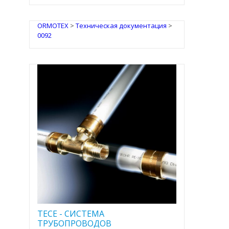
ORMOTEX
>
Техническая документация
>
0092
TECE - CИСТЕМА
ТРУБОПРОВОДОВ