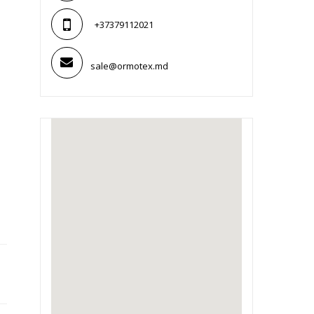
+37379112021
sale@ormotex.md