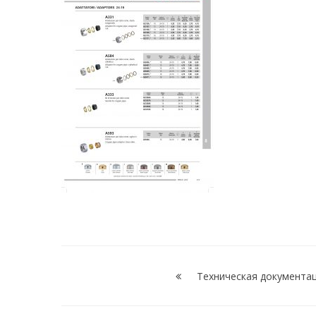
Навигация
по
Техническая документа
записям