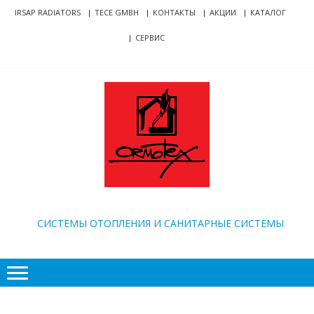
Skip
Skip
IRSAP RADIATORS
TECE GMBH
КОНТАКТЫ
АКЦИИ
КАТАЛОГ
to
to
СЕРВИС
navigation
content
ORMOTEX
CИСТЕМЫ ОТОПЛЕНИЯ И САНИТАРНЫЕ СИСТЕМЫ