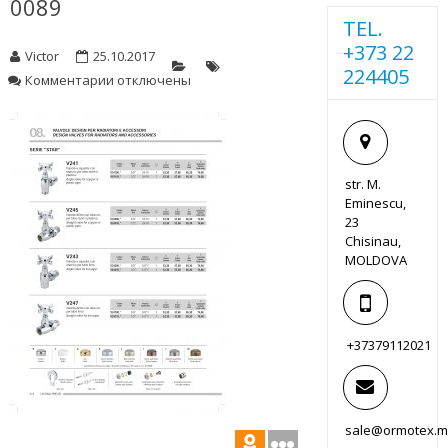
0089
TEL.
+373 22
Victor
25.10.2017
224405
к
Комментарии
отключены
записи
0089
str. M.
Eminescu,
23
Chisinau,
MOLDOVA
+37379112021
sale@ormotex.