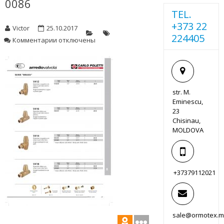
0086
TEL.
+373 22
Victor
25.10.2017
224405
к
Комментарии
отключены
записи
0086
str. M.
Eminescu,
23
Chisinau,
MOLDOVA
+37379112021
sale@ormotex.