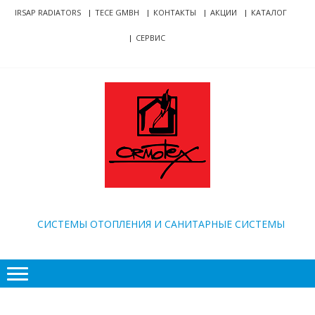
Skip
Skip
IRSAP RADIATORS
TECE GMBH
КОНТАКТЫ
АКЦИИ
КАТАЛОГ
to
to
СЕРВИС
navigation
content
ORMOTEX
CИСТЕМЫ ОТОПЛЕНИЯ И САНИТАРНЫЕ СИСТЕМЫ