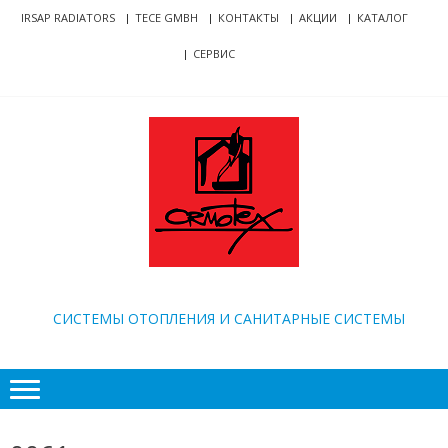
Skip
Skip
IRSAP RADIATORS
TECE GMBH
КОНТАКТЫ
АКЦИИ
КАТАЛОГ
to
to
СЕРВИС
navigation
content
ORMOTEX
CИСТЕМЫ ОТОПЛЕНИЯ И САНИТАРНЫЕ СИСТЕМЫ