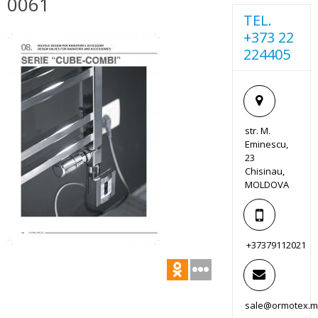
0061
TEL.
+373 22
224405
str. M.
Eminescu,
23
Chisinau,
MOLDOVA
+37379112021
sale@ormotex.