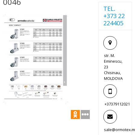
0046
TEL.
+373 22
224405
str. M.
Eminescu,
23
Chisinau,
MOLDOVA
+37379112021
sale@ormotex.