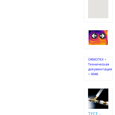
IRSAP
Design
Radiators
ORMOTEX
>
Техническая
документация
>
0046
TECE -