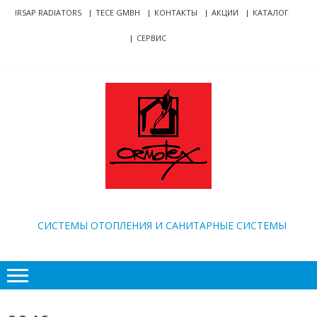
Skip
Skip
IRSAP RADIATORS
TECE GMBH
КОНТАКТЫ
АКЦИИ
КАТАЛОГ
to
to
СЕРВИС
navigation
content
ORMOTEX
CИСТЕМЫ ОТОПЛЕНИЯ И САНИТАРНЫЕ СИСТЕМЫ