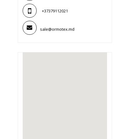
+37379112021
sale@ormotex.md