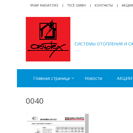
Skip
Skip
IRSAP RADIATORS
TECE GMBH
КОНТАКТЫ
АКЦИИ
to
to
navigation
content
ORMOTEX
CИСТЕМЫ ОТОПЛЕНИЯ И С
Главная страница
Новости
АКЦИИ
0040