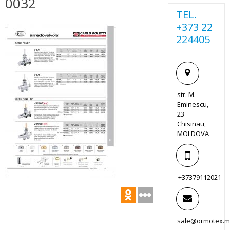
0032
TEL.
+373 22
224405
str. M.
Eminescu,
23
Chisinau,
MOLDOVA
+37379112021
sale@ormotex.