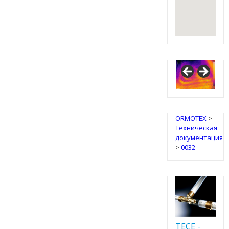
IRSAP
Design
Radiators
ORMOTEX
>
Техническая
документация
>
0032
TECE -