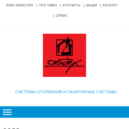
Skip
Skip
IRSAP RADIATORS
TECE GMBH
КОНТАКТЫ
АКЦИИ
КАТАЛОГ
to
to
СЕРВИС
navigation
content
ORMOTEX
CИСТЕМЫ ОТОПЛЕНИЯ И САНИТАРНЫЕ СИСТЕМЫ