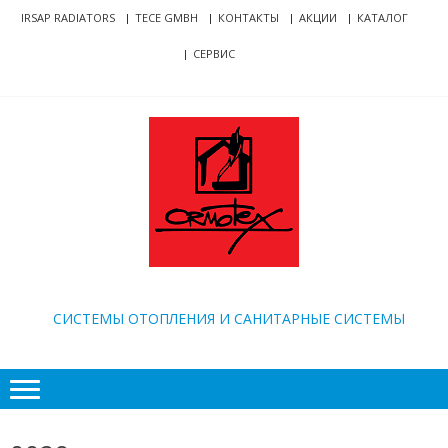
Skip
Skip
IRSAP RADIATORS
TECE GMBH
КОНТАКТЫ
АКЦИИ
КАТАЛОГ
to
to
СЕРВИС
navigation
content
ORMOTEX
CИСТЕМЫ ОТОПЛЕНИЯ И САНИТАРНЫЕ СИСТЕМЫ