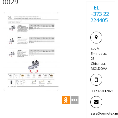
0029
TEL.
+373 22
224405
str. M.
Eminescu,
23
Chisinau,
MOLDOVA
+37379112021
sale@ormotex.