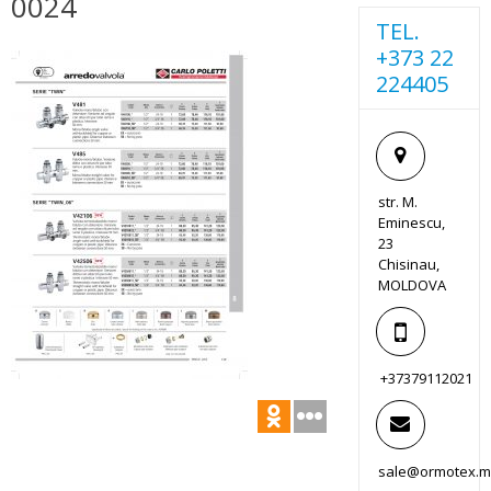
0024
TEL.
+373 22
224405
str. M.
Eminescu,
23
Chisinau,
MOLDOVA
+37379112021
sale@ormotex.