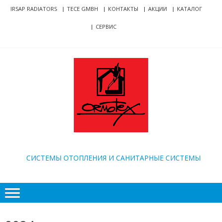
Skip
Skip
IRSAP RADIATORS
TECE GMBH
КОНТАКТЫ
АКЦИИ
КАТАЛОГ
to
to
СЕРВИС
navigation
content
ORMOTEX
CИСТЕМЫ ОТОПЛЕНИЯ И САНИТАРНЫЕ СИСТЕМЫ