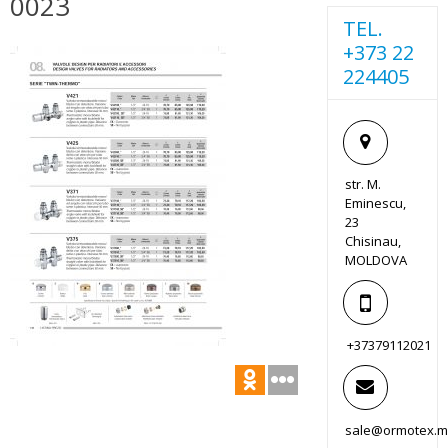
0023
TEL.
+373 22
224405
str. M.
Eminescu,
23
Chisinau,
MOLDOVA
+37379112021
sale@ormotex.