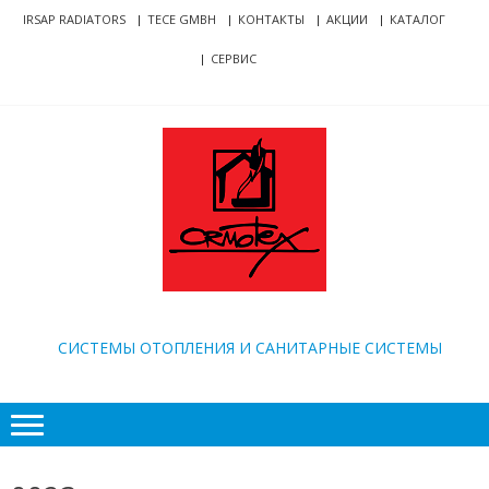
Skip
Skip
IRSAP RADIATORS
TECE GMBH
КОНТАКТЫ
АКЦИИ
КАТАЛОГ
to
to
СЕРВИС
navigation
content
ORMOTEX
CИСТЕМЫ ОТОПЛЕНИЯ И САНИТАРНЫЕ СИСТЕМЫ