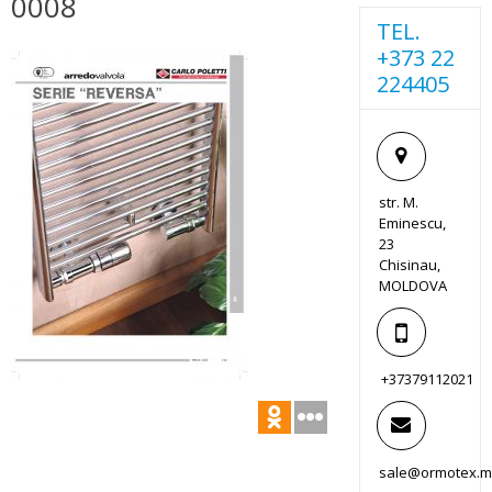
0008
TEL.
+373 22
224405
str. M.
Eminescu,
23
Chisinau,
MOLDOVA
+37379112021
sale@ormotex.