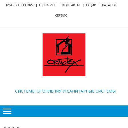
Skip
Skip
IRSAP RADIATORS
TECE GMBH
КОНТАКТЫ
АКЦИИ
КАТАЛОГ
to
to
СЕРВИС
navigation
content
ORMOTEX
CИСТЕМЫ ОТОПЛЕНИЯ И САНИТАРНЫЕ СИСТЕМЫ