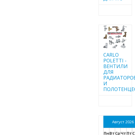
CARLO
POLETTI -
ВЕНТИЛИ
ДЛЯ
РАДИАТОРО
И
ПОЛОТЕНЦЕ
Август 2026
Пн
Вт
Ср
Чт
Пт
С