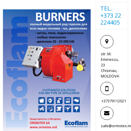
МЕТКА:
ПЕЧЬ
TEL.
+373 22
224405
str. M.
Eminescu,
23
Chisinau,
MOLDOVA
+37379112021
sale@ormotex.