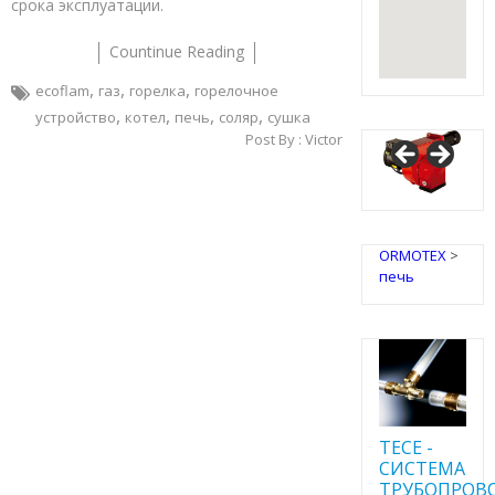
срока эксплуатации.
Countinue Reading
,
,
,
ecoflam
газ
горелка
горелочное
,
,
,
,
устройство
котел
печь
соляр
сушка
Post By :
Victor
ORMOTEX
>
печь
TECE -
CИСТЕМА
ТРУБОПРОВ