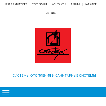
Skip
Skip
IRSAP RADIATORS
TECE GMBH
КОНТАКТЫ
АКЦИИ
КАТАЛОГ
to
to
СЕРВИС
navigation
content
ORMOTEX
CИСТЕМЫ ОТОПЛЕНИЯ И САНИТАРНЫЕ СИСТЕМЫ