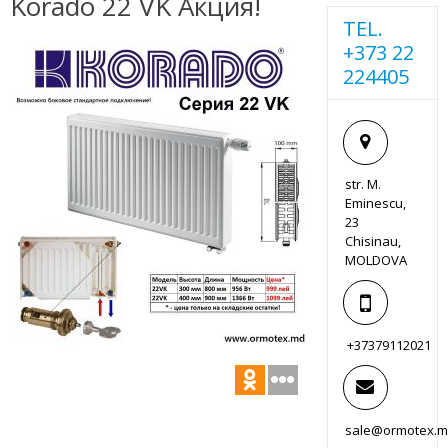
Korado 22 VK Акция!
TEL.
+373 22
224405
str. M.
Eminescu,
23
Chisinau,
MOLDOVA
+37379112021
sale@ormotex.