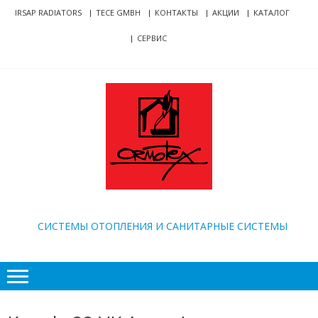
Skip
Skip
IRSAP RADIATORS
TECE GMBH
КОНТАКТЫ
АКЦИИ
КАТАЛОГ
to
to
СЕРВИС
navigation
content
ORMOTEX
CИСТЕМЫ ОТОПЛЕНИЯ И САНИТАРНЫЕ СИСТЕМЫ