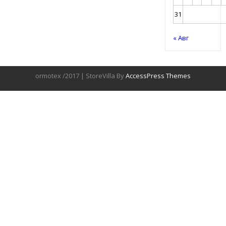
31
« Авг
ormotex /2017 | StoreVilla By
AccessPress Themes