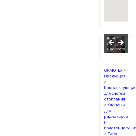
IRSAP
Design
Radiators
ORMOTEX
>
Продукция
>
Комплектующи
для систем
отопления
>
Клапаны
для
радиаторов
и
полотенцесуши
>
Carlo