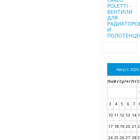
POLETTI -
ВЕНТИЛИ
ДЛЯ
РАДИАТОРО
И
ПОЛОТЕНЦЕ
Август 2026
Пн
Вт
Ср
Чт
Пт
С
3
4
5
6
7
10
11
12
13
14
1
17
18
19
20
21
2
24
25
26
27
28
2