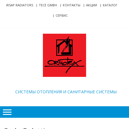
Skip
Skip
IRSAP RADIATORS
TECE GMBH
КОНТАКТЫ
АКЦИИ
КАТАЛОГ
to
to
СЕРВИС
navigation
content
ORMOTEX
CИСТЕМЫ ОТОПЛЕНИЯ И САНИТАРНЫЕ СИСТЕМЫ