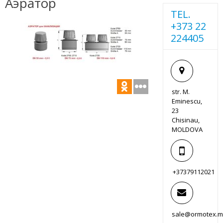
Аэратор
TEL.
+373 22
224405
str. M.
Eminescu,
23
Chisinau,
MOLDOVA
+37379112021
sale@ormotex.