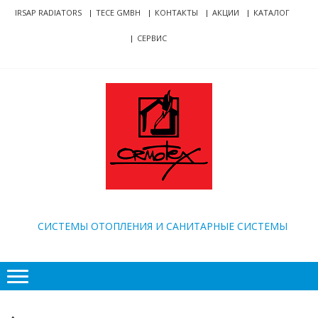
Skip
Skip
IRSAP RADIATORS
TECE GMBH
КОНТАКТЫ
АКЦИИ
КАТАЛОГ
to
to
СЕРВИС
navigation
content
ORMOTEX
CИСТЕМЫ ОТОПЛЕНИЯ И САНИТАРНЫЕ СИСТЕМЫ