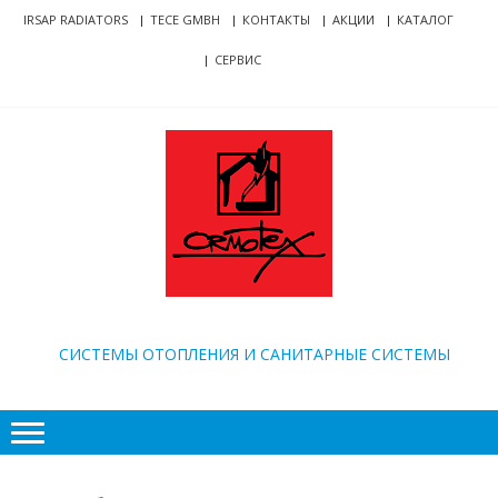
Skip
Skip
IRSAP RADIATORS
TECE GMBH
КОНТАКТЫ
АКЦИИ
КАТАЛОГ
to
to
СЕРВИС
navigation
content
ORMOTEX
CИСТЕМЫ ОТОПЛЕНИЯ И САНИТАРНЫЕ СИСТЕМЫ