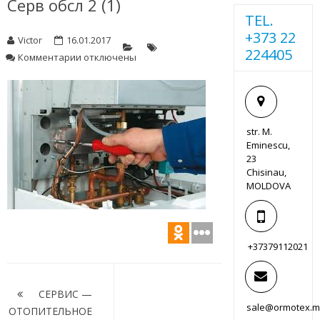
Серв обсл 2 (1)
TEL.
+373 22
Victor
16.01.2017
224405
к
Комментарии
отключены
записи
Серв
обсл
2
(1)
str. M.
Eminescu,
23
Chisinau,
MOLDOVA
+37379112021
Навигация
по
СЕРВИС —
sale@ormotex.
ОТОПИТЕЛЬНОЕ