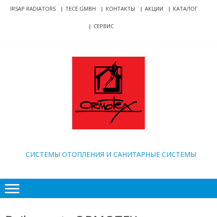
Skip
Skip
IRSAP RADIATORS
TECE GMBH
КОНТАКТЫ
АКЦИИ
КАТАЛОГ
to
to
СЕРВИС
navigation
content
ORMOTEX
CИСТЕМЫ ОТОПЛЕНИЯ И САНИТАРНЫЕ СИСТЕМЫ